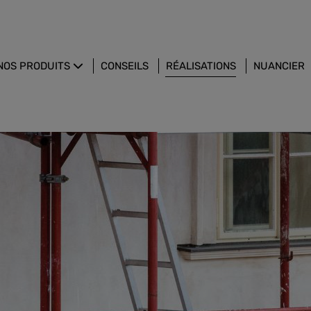
NOS PRODUITS
CONSEILS
RÉALISATIONS
NUANCIER
CHAUX EN PÂTE
PEINTURES
ENDUITS
STUCS
GAMME AGRICOLE
CHARGES MINÉRALES
PRODUITS COMPLÉMENTAIRES