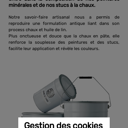
minérales et de nos stucs à la chaux.
Notre savoir-faire artisanal nous a permis de
reproduire une formulation antique liant dans son
process chaux et huile de lin.
Plus onctueuse et douce que la chaux en pâte, elle
renforce la souplesse des peintures et des stucs,
facilite leur application et révèle les couleurs.
Gestion des cookies