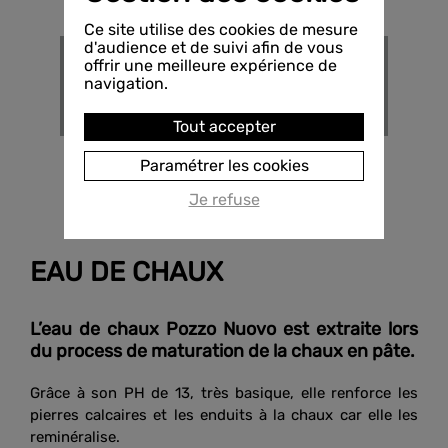
Ce site utilise des cookies de mesure
d'audience et de suivi afin de vous
offrir une meilleure expérience de
navigation.
7KG
17KG
27KG
Tout accepter
Paramétrer les cookies
Je refuse
EAU DE CHAUX
L’eau de chaux Pozzo Nuovo est extraite lors
du process de maturation de la chaux en pâte.
Grâce à son PH de 13, très basique, elle renforce les
pierres calcaires et les enduits à la chaux car elle les
reminéralise.